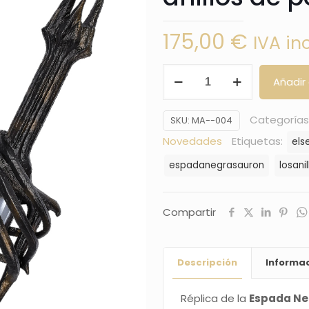
175,00
€
IVA in
Espada
Añadir 
negra
de
Categorías
SKU:
MA--004
Sauron
Novedades
Etiquetas:
els
-
espadanegrasauron
losani
Los
anillos
de
Compartir
poder
cantidad
Descripción
Informac
Réplica de la
Espada Ne