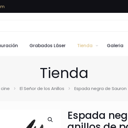
om
auración
Grabados Láser
Tienda
Galeria
Tienda
 cine
El Señor de los Anillos
Espada negra de Sauron –
Espada negr
anillos de 