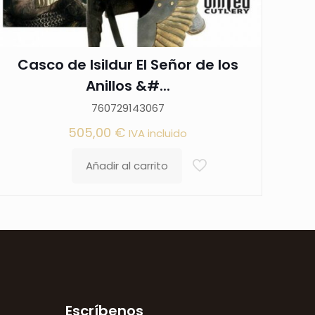
Casco de Isildur El Señor de los
Anillos &#...
760729143067
505,00
€
IVA incluido
Añadir al carrito
Escríbenos