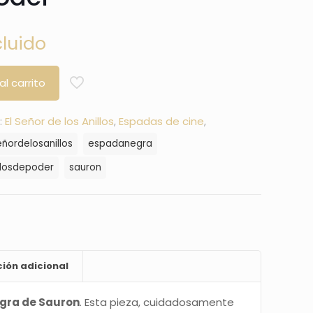
cluido
al carrito
:
El Señor de los Anillos
,
Espadas de cine
,
eñordelosanillos
espadanegra
llosdepoder
sauron
ión adicional
gra de Sauron
. Esta pieza, cuidadosamente