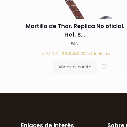
Martillo de Thor. Replica No oficial.
Ref. S...
EAN:
El
El
224,50
€
IVA incluido
249,99
€
precio
precio
Añadir al carrito
original
actual
era:
es:
249,99 €.
224,50 €.
Enlaces de interés
Sobre 