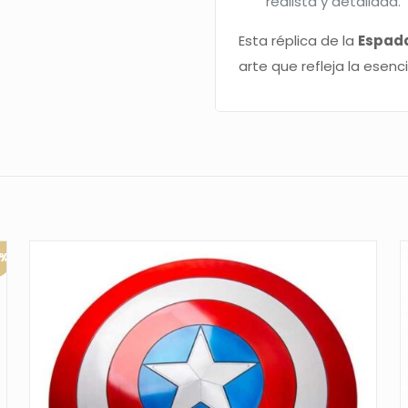
realista y detallada.
Esta réplica de la
Espad
arte que refleja la esenc
0%