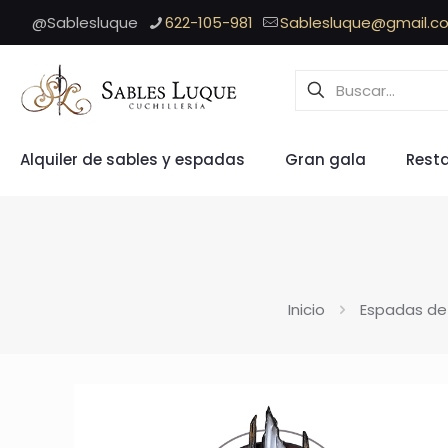
@Sablesluque
622-105-981
Sablesluque@gmail.c
Alquiler de sables y espadas
Gran gala
Rest
Inicio
Espadas de