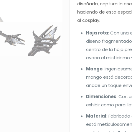
diseñada, captura la es
haciendo de esta espada
al cosplay.
Hoja rota
: Con una e
diseño fragmentado l
centro de la hoja pr
evoca el misticismo 
Mango
: Ingeniosame
mango está decorado
añade un toque enveje
Dimensiones
: Con 
exhibir como para ll
Material
: Fabricada
está meticulosament