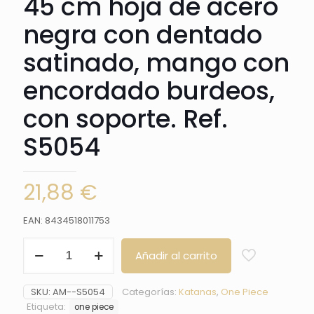
45 cm hoja de acero
negra con dentado
satinado, mango con
encordado burdeos,
con soporte. Ref.
S5054
21,88
€
EAN: 8434518011753
Katana
Añadir al carrito
S5054
Sandai
Kitetsu
SKU:
AM--S5054
Categorías:
Katanas
,
One Piece
de
Etiqueta:
one piece
Zoro