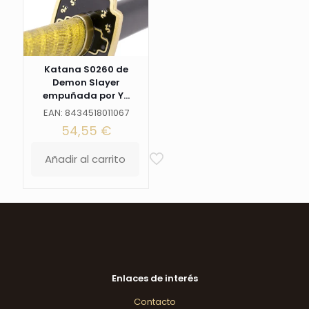
Katana S0260 de
Demon Slayer
empuñada por Y...
EAN: 8434518011067
54,55
€
Añadir al carrito
Enlaces de interés
Contacto