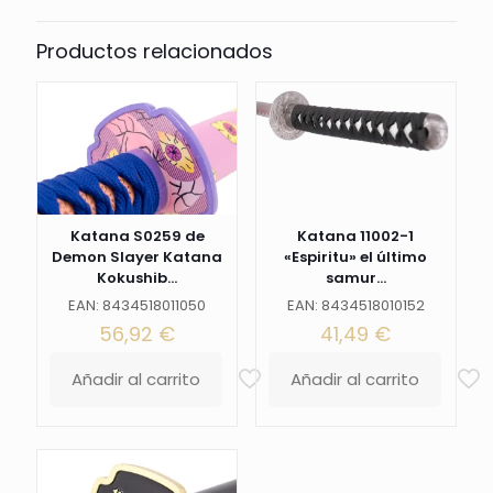
S5054
cantidad
Productos relacionados
Katana S0259 de
Katana 11002-1
Demon Slayer Katana
«Espiritu» el último
Kokushib...
samur...
EAN: 8434518011050
EAN: 8434518010152
56,92
€
41,49
€
Añadir al carrito
Añadir al carrito