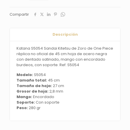
de
One
Compartir
Piece
réplica
no
oficial
Descripción
de
45
cm
Katana S5054 Sandai Kitetsu de Zoro de One Piece
hoja
réplica no oficial de 45 cm hoja de acero negra
de
con dentado satinado, mango con encordado
acero
burdeos, con soporte. Ref. S5054
negra
Modelo:
S5054
con
Tamaño total:
45 cm
dentado
Tamaño de hoja:
27 cm
satinado,
Grosor de hoja:
2,8 mm
mango
Mango:
Encordado
con
Soporte:
Con soporte
encordado
Peso:
280 gr
burdeos,
con
soporte.
Ref.