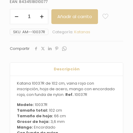
EAN: 8434518010077
Katana
Añadir al carrito
10037R
de
102
SKU:
AM--10037R
Categoría:
Katanas
cm,
vaina
roja
Compartir
con
inscripción,
hoja
de
Descripción
acero,
mango
Katana 10037R de 102 cm, vaina roja con
con
inscripción, hoja de acero, mango con encordado
encordado
roja, con funda de nylon.
Ref.
10037R
roja,
con
Modelo:
10037R
funda
Tamaño total:
102 cm
de
Tamaño de hoja:
66 cm
nylon.
Grosor de hoja:
3,6 mm
Ref.
Mango:
Encordado
10037R
Con funda de nylon