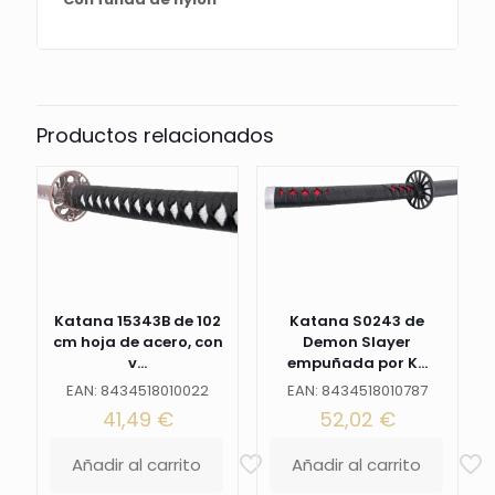
cantidad
Productos relacionados
Katana 15343B de 102
Katana S0243 de
cm hoja de acero, con
Demon Slayer
v...
empuñada por K...
EAN: 8434518010022
EAN: 8434518010787
41,49
€
52,02
€
Añadir al carrito
Añadir al carrito