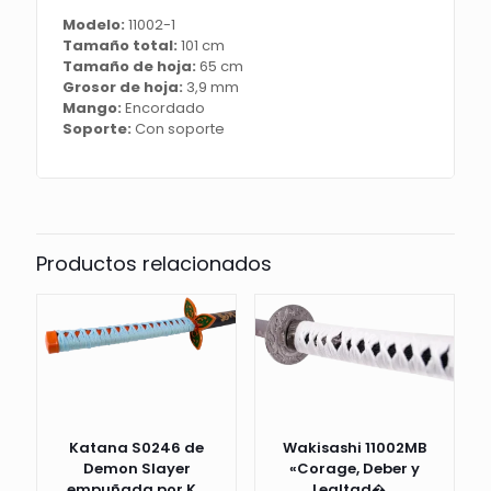
acero,
Modelo:
11002-1
mango
Tamaño total:
101 cm
con
Tamaño de hoja:
65 cm
encordado
Grosor de hoja:
3,9 mm
negro,
Mango:
Encordado
con
Soporte:
Con soporte
soporte.
Ref.
11002-
1
cantidad
Productos relacionados
Katana S0246 de
Wakisashi 11002MB
Demon Slayer
«Corage, Deber y
empuñada por K...
Lealtad�...