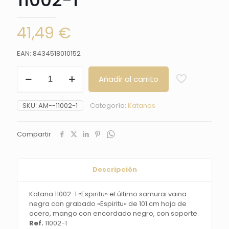
41,49
€
EAN: 8434518010152
Katana
Añadir al carrito
11002-
1
"Espiritu"
SKU:
AM--11002-1
Categoría:
Katanas
el
último
samurai
Compartir
vaina
negra
con
grabado
Descripción
"Espiritu"
de
Katana 11002-1 «Espiritu» el último samurai vaina
101
negra con grabado «Espiritu» de 101 cm hoja de
cm
acero, mango con encordado negro, con soporte.
hoja
Ref.
11002-1
de