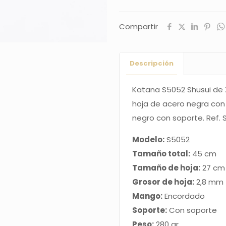
Zoro
Compartir
de
One
Piece
Descripción
réplica
no
Katana S5052 Shusui de Z
oficial
hoja de acero negra co
de
negro con soporte. Ref.
45
Modelo:
S5052
cm
Tamaño total:
45 cm
hoja
Tamaño de hoja:
27 cm
de
Grosor de hoja:
2,8 mm
acero
Mango:
Encordado
negra
Soporte:
Con soporte
con
Peso:
280 gr
dentado