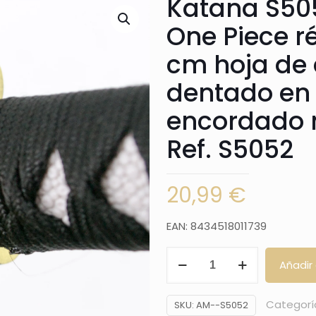
Katana S505
One Piece ré
cm hoja de 
dentado en
encordado n
Ref. S5052
20,99
€
EAN: 8434518011739
Katana
Añadir 
S5052
Shusui
Categorí
SKU:
AM--S5052
de