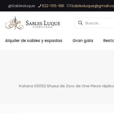
@Sablesluque
622-105-981
Sablesluque@gmail.c
Alquiler de sables y espadas
Gran gala
Rest
Katana S5052 Shusui de Zoro de One Piece réplic