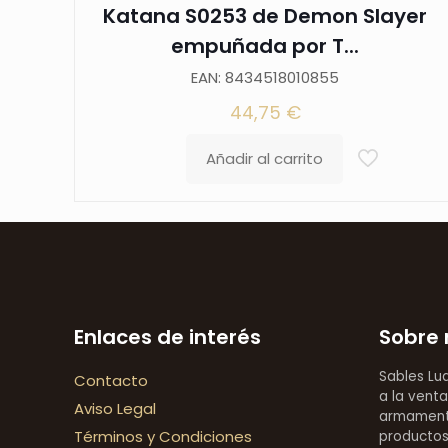
Katana S0253 de Demon Slayer
empuñada por T...
EAN: 8434518010855
44,75
€
Añadir al carrito
Enlaces de interés
Sobre 
Sables Lu
Contacto
a la venta
Aviso Legal
armamentí
Términos y Condiciones
productos 