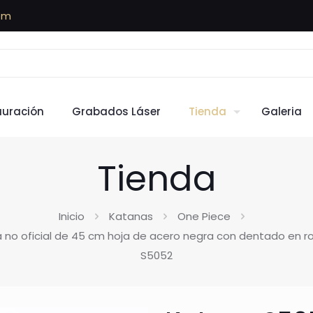
om
auración
Grabados Láser
Tienda
Galeria
Tienda
Inicio
Katanas
One Piece
a no oficial de 45 cm hoja de acero negra con dentado en r
S5052