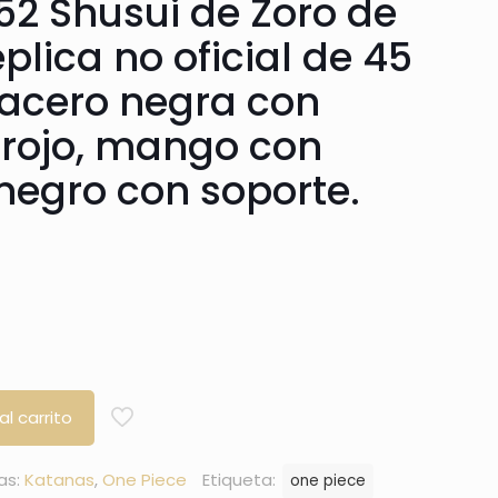
2 Shusui de Zoro de
plica no oficial de 45
acero negra con
 rojo, mango con
egro con soporte.
al carrito
as:
Katanas
,
One Piece
Etiqueta:
one piece