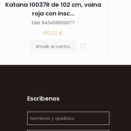
Katana 10037R de 102 cm, vaina
roja con insc...
EAN: 8434518010077
46,22
€
Añadir al carrito
Escríbenos