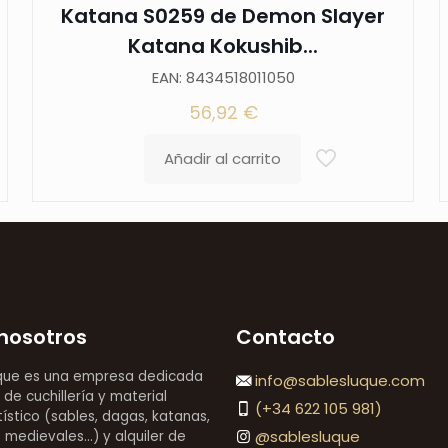
Katana S0259 de Demon Slayer
Katana Kokushib...
EAN: 8434518011050
56,92
€
Añadir al carrito
nosotros
Contacto
que es una empresa dedicada
info@sablesluque.com
 de cuchillería y material
(+34 622 105 981)
stico (sables, dagas, katanas,
@sablesluque
medievales...) y alquiler de