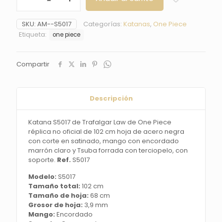
de
Trafalgar
SKU:
AM--S5017
Categorías:
Katanas
,
One Piece
Law
Etiqueta:
one piece
de
One
Piece
Compartir
réplica
no
oficial
de
Descripción
100
cm
hoja
Katana S5017 de Trafalgar Law de One Piece
de
réplica no oficial de 102 cm hoja de acero negra
acero
con corte en satinado, mango con encordado
negra
marrón claro y Tsuba forrada con terciopelo, con
con
soporte.
Ref.
S5017
corte
Modelo:
S5017
en
Tamaño total:
102 cm
satinado,
Tamaño de hoja:
68 cm
mango
Grosor de hoja:
3,9 mm
con
Mango:
Encordado
encordado