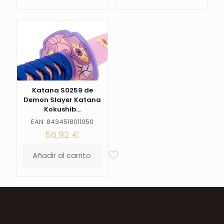
Katana S0259 de
Demon Slayer Katana
Kokushib...
EAN: 8434518011050
56,92
€
Añadir al carrito