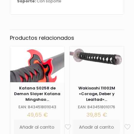
Soporte:
Con soporte
marrón
claro
y
Tsuba
forrada
con
terciopelo,
Productos relacionados
con
soporte.
Ref.
S5017
cantidad
Katana S0258 de
Wakisashi 11002M
Demon Slayer Katana
«Corage, Deber y
Mingshao...
Lealtad»...
EAN: 8434518011043
EAN: 8434518010176
49,65
€
39,85
€
Añadir al carrito
Añadir al carrito