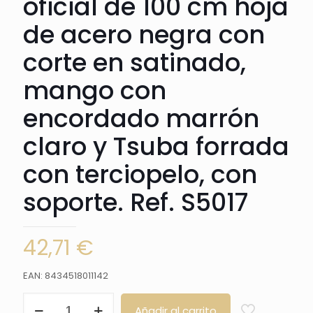
oficial de 100 cm hoja
de acero negra con
corte en satinado,
mango con
encordado marrón
claro y Tsuba forrada
con terciopelo, con
soporte. Ref. S5017
42,71
€
EAN: 8434518011142
Katana
Añadir al carrito
S5017