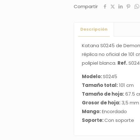
Compartir
empuñada
por
Rengoku
Descripción
Kyoujurou
réplica
Katana S0245 de Demon 
no
réplica no oficial de 10
oficial
polipiel blanca.
Ref.
S024
de
Modelo:
S0245
101
Tamaño total:
101 cm
cm
Tamaño de hoja:
67.5 
hoja
Grosor de hoja:
3,5 mm
de
Mango:
Encordado
acero,
Soporte:
Con soporte
mango
con
encordado