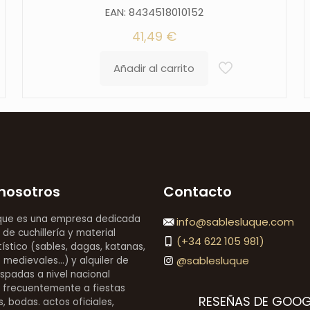
EAN: 8434518010152
41,49
€
Añadir al carrito
nosotros
Contacto
que es una empresa dedicada
info@sablesluque.com
 de cuchillería y material
(+34 622 105 981)
stico (sables, dagas, katanas,
@sablesluque
medievales...) y alquiler de
espadas a nivel nacional
 frecuentemente a fiestas
RESEÑAS DE GOOG
, bodas. actos oficiales,