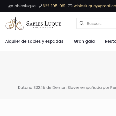
@Sablesluque
622-105-981
Sablesluque@gmail.c
Alquiler de sables y espadas
Gran gala
Rest
Katana S0245 de Demon Slayer empuñada por Rengok