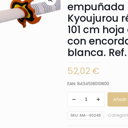
empuñada 
Kyoujurou ré
101 cm hoja
con encorda
blanca. Ref
52,02
€
EAN: 8434518010800
Katana
Añadir 
S0245
de
Categorí
SKU:
AM--S0245
Demon
Slayer