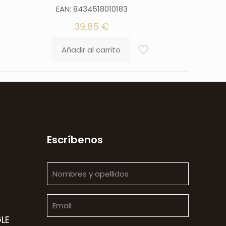
EAN: 8434518010183
39,85
€
Añadir al carrito
Escríbenos
LE