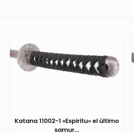
de
polipiel
blanca. Ref.
S0245
cantidad
Katana 11002-1 «Espiritu» el último
samur...