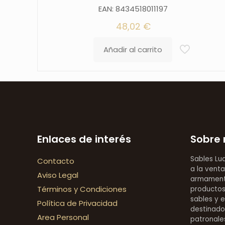
EAN: 8434518011197
48,02
€
Añadir al carrito
Enlaces de interés
Sobre 
Sables Lu
Contacto
a la venta
Aviso Legal
armamentí
Términos y Condiciones
productos 
sables y 
Política de Privacidad
destinado
Area Personal
patronales