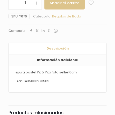
Añadir al carrito
pastel
Pit
&
SKU:
Y676
Categoría:
Regalos de Boda
Pita
foto
selfie16cm.
Compartir
cantidad
Descripción
Información adicional
Figura pastel Pit & Pita foto selfie16cm.
EAN: 8435033273589
Productos relacionados