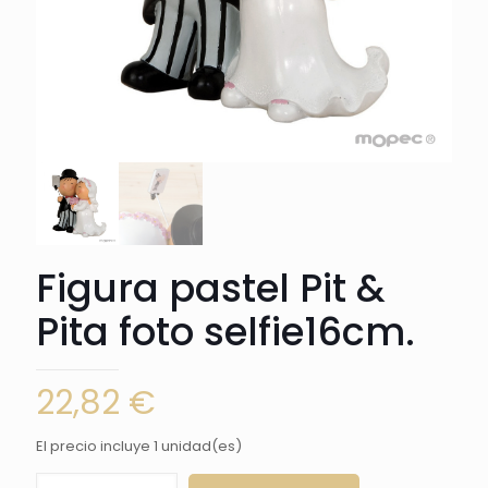
Figura pastel Pit &
Pita foto selfie16cm.
22,82
€
El precio incluye 1 unidad(es)
Figura