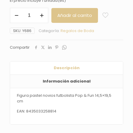
El precio incluye 1 unidad(es)
Figura
Añadir al carrito
pastel
novios
futbolista
SKU:
Y686
Categoría:
Regalos de Boda
Pop
&
Fun
Compartir
14,5x19,5
cm
cantidad
Descripción
Información adicional
Figura pastel novios futbolista Pop & Fun 14,5×19,5
cm
EAN: 8435033258814