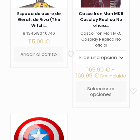
Espada de acero de
Casco Iron Man MK5
Geralt de Riva (The
Cosplay Replica No
Witch...
oficia...
8434518040746
Casco Iron Man MK5
Cosplay Replica No
115,00
€
oficial
Añadir al carrito
169,90
€
-
Rango
169,99
€
IVA incluido
de
precios:
Seleccionar
desde
opciones
Este
169,90 €
producto
hasta
tiene
169,99 €
múltiples
variantes.
Las
opciones
se