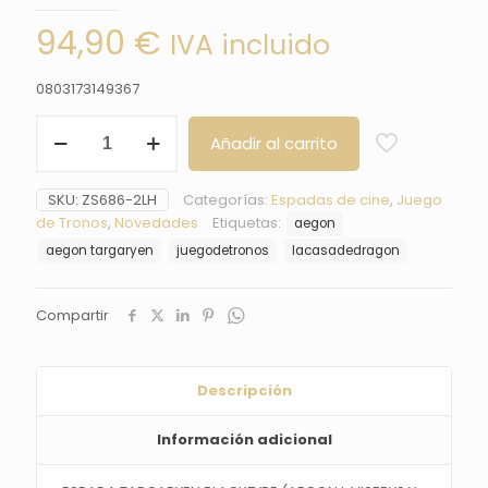
94,90
€
IVA incluido
0803173149367
ESPADA
Añadir al carrito
AEGON
TARGARYEN
BLACKFYRE
SKU:
ZS686-2LH
Categorías:
Espadas de cine
,
Juego
-
de Tronos
,
Novedades
Etiquetas:
aegon
LA
CASA
aegon targaryen
juegodetronos
lacasadedragon
DE
DRAGON
cantidad
Compartir
Descripción
Información adicional