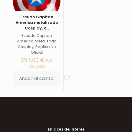
pueden
elegir
en
Escudo Capitan
la
America metalizado
página
Cosplay, R...
de
producto
Escudo Capitan
America metalizado
Cosplay, Replica No
Oficial
354,00
€
IVA
incluido
Añadir al carrito
Enlaces de interés