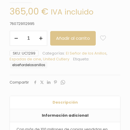
365,00
€
IVA incluido
760729112995
Espada
Añadir al carrito
Strider
de
Aragorn
SKU:
UC1299
Categorías:
El Señor de los Anillos
,
-
Espadas de cine
,
United Cutlery
Etiqueta:
Trancos
elseñordelosanillos
El
Señor
de
Compartir
los
Anillos
-
United
Descripción
Cutlery
cantidad
Información adicional
Con más de 100 millones de copias vendidas en