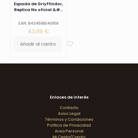
Espada de Griyffindor,
Replica No oficial &#...
EAN: 8434518040159
43,99
€
Añadir al carrito
Enlaces de interés
Contacto
Aviso Legal
Términos y Condiciones
Política de Privacidad
Area Personal
Mi Cesta/Carrito