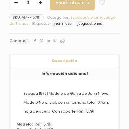
Añadir al carrito
Garra
de
Jonh
SKU:
AM--15791
Categorías:
Espadas de cine
,
Juego
Nieve,
de Tronos
Etiquetas:
jhon nieve
juegodetronos
Modelo
No
oficial
Compartir
Ref.
15791
cantidad
Descripción
Información adicional
Espada 15791 Modelo de Garra de Jonh Nieve,
Modelo No oficial, con un tamaño total 107cm,
hoja de acero. Con soporte. Ref. 15791
Modelo:
Ref. 15791