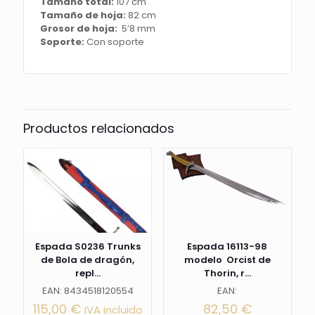
Tamaño total:
107 cm
Tamaño de hoja:
82 cm
Grosor de hoja:
5’8 mm
Soporte:
Con soporte
Productos relacionados
Espada S0236 Trunks
Espada 16113-98
de Bola de dragón,
modelo Orcist de
repl...
Thorin, r...
EAN: 8434518120554
EAN:
115,00
€
82,50
€
IVA incluido