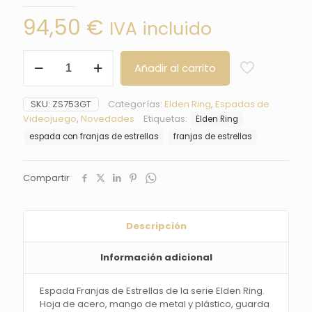
94,50
€
IVA incluido
Espada
Añadir al carrito
Franjas
de
Estrellas
SKU:
ZS753GT
Categorías:
Elden Ring
,
Espadas de
de
Videojuego
,
Novedades
Etiquetas:
Elden Ring
Elden
Ring
espada con franjas de estrellas
franjas de estrellas
-
Réplica
No
Compartir
oficial
cantidad
Descripción
Información adicional
Espada Franjas de Estrellas
de la serie Elden Ring.
Hoja de acero, mango
de metal y plástico,
guarda