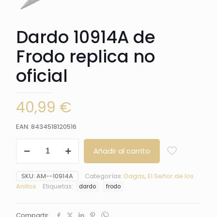
Dardo 10914A de
Frodo replica no
oficial
40,99
€
EAN: 8434518120516
Dardo
Añadir al carrito
10914A
de
Frodo
SKU:
AM--10914A
Categorías:
Dagas
,
El Señor de los
replica
Anillos
Etiquetas:
dardo
frodo
no
oficial
cantidad
Compartir