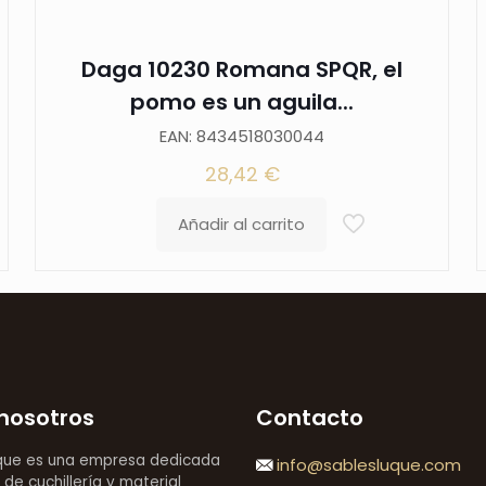
La
vaina
Daga 10230 Romana SPQR, el
es
pomo es un aguila...
negra
EAN: 8434518030044
con
28,42
€
acabados
en
Añadir al carrito
niquel.
Ref.
S0171G
cantidad
nosotros
Contacto
que es una empresa dedicada
info@sablesluque.com
 de cuchillería y material