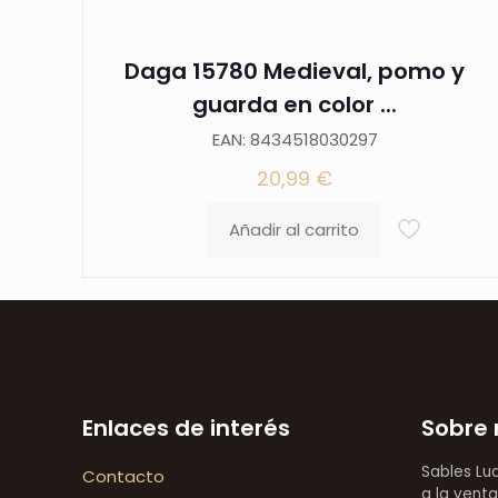
Daga 15780 Medieval, pomo y
guarda en color ...
EAN: 8434518030297
20,99
€
Añadir al carrito
Enlaces de interés
Sobre 
Sables Lu
Contacto
a la venta