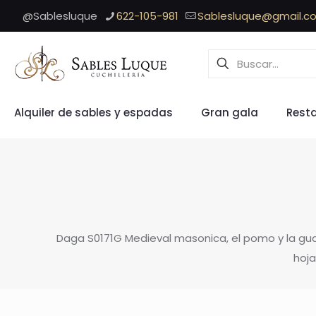
@Sablesluque
622-105-981
Sablesluque@gmail.c
Alquiler de sables y espadas
Gran gala
Rest
Daga S0171G Medieval masonica, el pomo y la gua
hoja