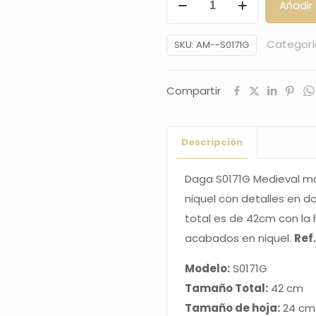
Añadir 
S0171G
Medieval
Categorí
SKU:
AM--S0171G
masonica,
el
Compartir
pomo
y
la
Descripción
guarda
son
Daga S0171G Medieval ma
de
niquel con detalles en 
color
total es de 42cm con la 
niquel
acabados en niquel.
Ref
con
Modelo:
S0171G
detalles
Tamaño Total:
42 cm
en
Tamaño de hoja:
24 cm
dorado