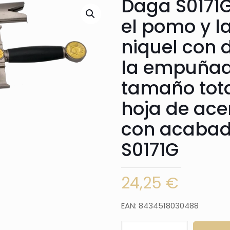
Daga S0171
el pomo y l
niquel con 
la empuñadu
tamaño tota
hoja de ace
con acabado
S0171G
24,25
€
EAN: 8434518030488
Daga