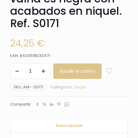
acabados en niquel.
Ref. S0171
24,25
€
EAN: 8434518030471
Daga
Añadir al carrito
S0171
Medieval
tempraria.
SKU:
AM--S0171
Categoría:
Dagas
el
pomo
y
Compartir
la
guarda
son
de
Descripción
color
niquel