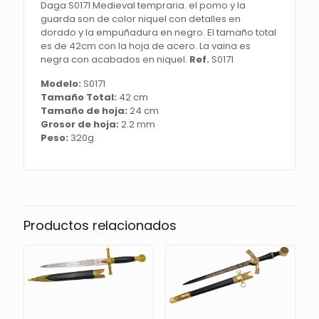
Daga S0171 Medieval tempraria. el pomo y la
con
guarda son de color niquel con detalles en
detalles
dorado y la empuñadura en negro. El tamaño total
en
es de 42cm con la hoja de acero. La vaina es
dorado
negra con acabados en niquel.
Ref.
S0171
y
la
Modelo:
S0171
empuñadura
Tamaño Total:
42 cm
en
Tamaño de hoja:
24 cm
negro.
Grosor de hoja:
2.2 mm
El
Peso:
320g
tamaño
total
es
de
42cm
con
Productos relacionados
la
hoja
de
acero.
La
vaina
es