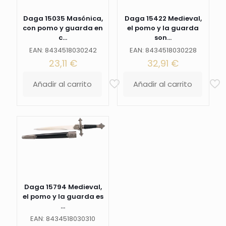
negra
con
Daga 15035 Masónica,
Daga 15422 Medieval,
acabados
con pomo y guarda en
el pomo y la guarda
en
c...
son...
niquel.
Ref.
EAN: 8434518030242
EAN: 8434518030228
S0171
23,11
€
32,91
€
cantidad
Añadir al carrito
Añadir al carrito
Daga 15794 Medieval,
el pomo y la guarda es
...
EAN: 8434518030310