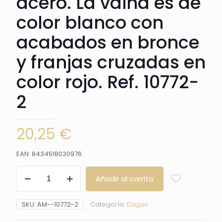
acero. La vaina es de
color blanco con
acabados en bronce
y franjas cruzadas en
color rojo. Ref. 10772-
2
20,25
€
EAN: 8434518030976
Daga
Añadir al carrito
10772-
2
Medieval
SKU:
AM--10772-2
Categoría:
Dagas
Tempraria,
el