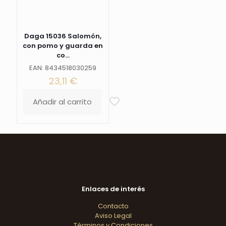
Ref.
10772-
2
cantidad
Daga 15036 Salomón,
con pomo y guarda en
co...
EAN: 8434518030259
23,11
€
Añadir al carrito
Enlaces de interés
Contacto
Aviso Legal
Términos y Condiciones