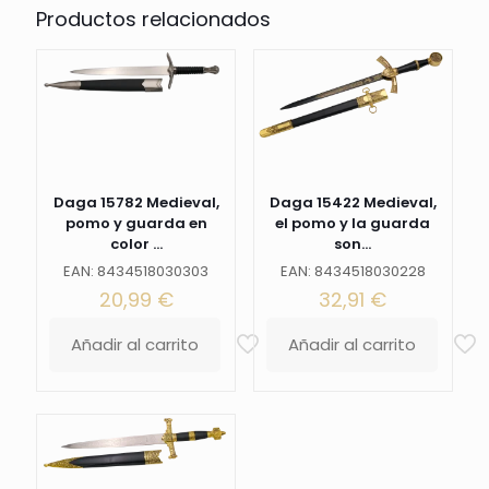
Productos relacionados
de
40cm
con
la
hoja
de
acero.
La
vaina
Daga 15782 Medieval,
Daga 15422 Medieval,
es
pomo y guarda en
el pomo y la guarda
de
color ...
son...
color
blanco
EAN: 8434518030303
EAN: 8434518030228
con
20,99
€
32,91
€
acabados
en
Añadir al carrito
Añadir al carrito
bronce
y
franjas
cruzadas
en
color
rojo.