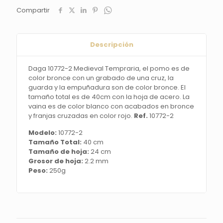
pomo
Compartir
es
de
color
bronce
Descripción
con
un
Daga 10772-2 Medieval Tempraria, el pomo es de
grabado
color bronce con un grabado de una cruz, la
de
guarda y la empuñadura son de color bronce. El
una
tamaño total es de 40cm con la hoja de acero. La
cruz,
vaina es de color blanco con acabados en bronce
la
y franjas cruzadas en color rojo.
Ref.
10772-2
guarda
y
Modelo:
10772-2
la
Tamaño Total:
40 cm
empuñadura
Tamaño de hoja:
24 cm
son
Grosor de hoja:
2.2 mm
de
Peso:
250g
color
bronce.
El
tamaño
total
es