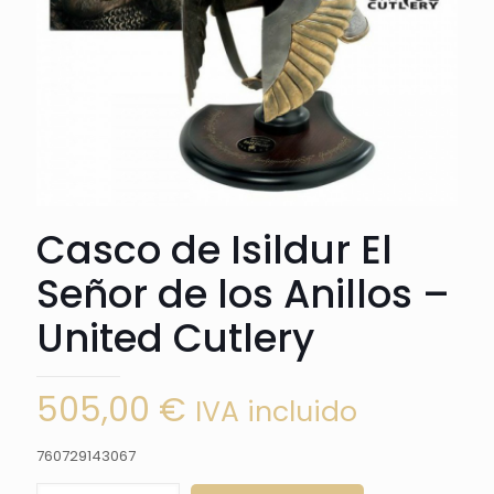
Casco de Isildur El
Señor de los Anillos –
United Cutlery
505,00
€
IVA incluido
760729143067
Casco