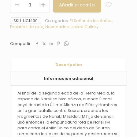
Añadir al carrito
de
Isildur
El
SKU:
UC1430
Categorías:
El Señor de los Anillos
,
Señor
Espadas de cine
,
Novedades
,
United Cutlery
de
los
Anillos
Compartir
-
United
Cutlery
cantidad
Descripción
Información adicional
Al final de la segunda edad de la Tierra Media, la
espada de Narsil se hizo añicos, cuando Elendil
cayó durante la Última Alianza de Elfos y Hombres
en la gran batalla contra Sauron, creando los
Fragmentos de Narsil.TM Isildur,TM hijo de Elendil,
usó entonces la empuñadura rota de NarsilTM
para cortar el Anillo Único del dedo de Sauron,
rompiendo los lazos de su poder y desterrando su