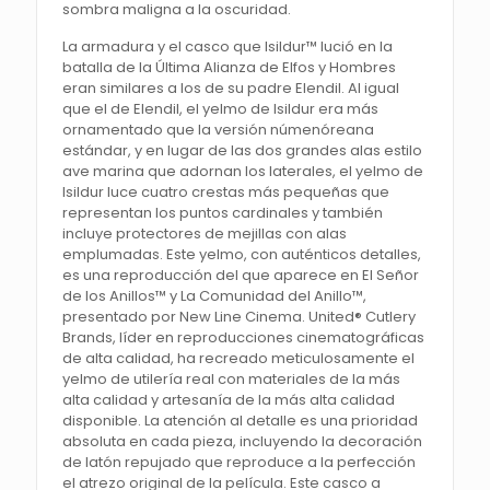
sombra maligna a la oscuridad.
La armadura y el casco que Isildur™ lució en la
batalla de la Última Alianza de Elfos y Hombres
eran similares a los de su padre Elendil. Al igual
que el de Elendil, el yelmo de Isildur era más
ornamentado que la versión númenóreana
estándar, y en lugar de las dos grandes alas estilo
ave marina que adornan los laterales, el yelmo de
Isildur luce cuatro crestas más pequeñas que
representan los puntos cardinales y también
incluye protectores de mejillas con alas
emplumadas. Este yelmo, con auténticos detalles,
es una reproducción del que aparece en El Señor
de los Anillos™ y La Comunidad del Anillo™,
presentado por New Line Cinema. United® Cutlery
Brands, líder en reproducciones cinematográficas
de alta calidad, ha recreado meticulosamente el
yelmo de utilería real con materiales de la más
alta calidad y artesanía de la más alta calidad
disponible. La atención al detalle es una prioridad
absoluta en cada pieza, incluyendo la decoración
de latón repujado que reproduce a la perfección
el atrezo original de la película. Este casco a