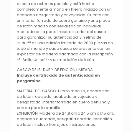
escala de actor es ponible y está hecho
completamente a mano en hierro macizo con un
acabado desgastado y envejecido. Cuenta con
un interior forrado de cuero genuino y una placa
de latón macizo con serialización individual,
montada en la parte trasera interior del casco
para garantizar su autenticidad. El Yelmo de
Isildur™ es una edición limitada de 2000 piezas en
todo el mundo y cada casco se presenta con un
expositor de madera adornado con la inscripción
«El Anillo Único™» y un medallón de latón.
CASCO DE ISILDUR™ DE EDICIÓN LIMITADA
Incluye certificado de autenticidad en
pergamino.
MATERIAL DEL CASCO: Hierro macizo, decoración
de latón repujado, acabado envejecido y
desgastado, interior forrado en cuero genuino y
correa para la barbilla.
EXHIBICIÓN: Madera de 24,8 cm x 24,5 cm x 17,5 cm,
acabado quemado, serigrafía dorada, medallón
de latón. Incluye herrajes e instrucciones.