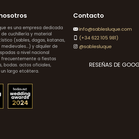
nosotros
Contacto
que es una empresa dedicada
info@sablesluque.com
 de cuchillería y material
(+34 622 105 981)
stico (sables, dagas, katanas,
@sablesluque
medievales...) y alquiler de
espadas a nivel nacional
 frecuentemente a fiestas
RESEÑAS DE GOOG
, bodas. actos oficiales,
 un largo etcétera.