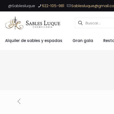
@Sablesluque
622-105-981
Sablesluque@gmail.c
Alquiler de sables y espadas
Gran gala
Rest