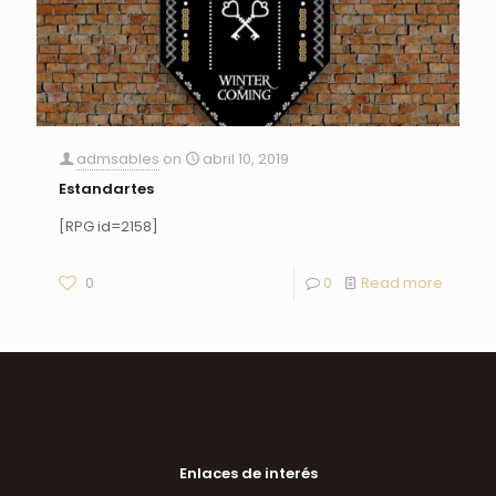
admsables
on
abril 10, 2019
Estandartes
[RPG id=2158]
0
0
Read more
Enlaces de interés