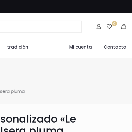
0
tradición
Mi cuenta
Contacto
lsera pluma
rsonalizado «Le
ulsera pluma