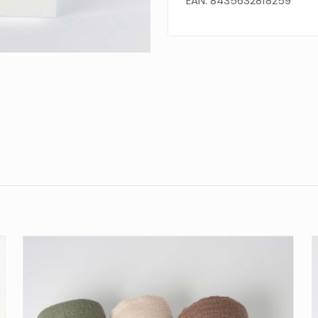
EAN: 8435632818259