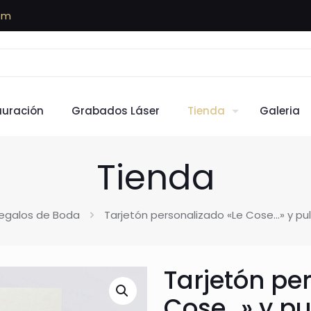
om
auración
Grabados Láser
Tienda
Galeria
Tienda
egalos de Boda
Tarjetón personalizado «Le Cose…» y pu
Tarjetón pe
Cose…» y p