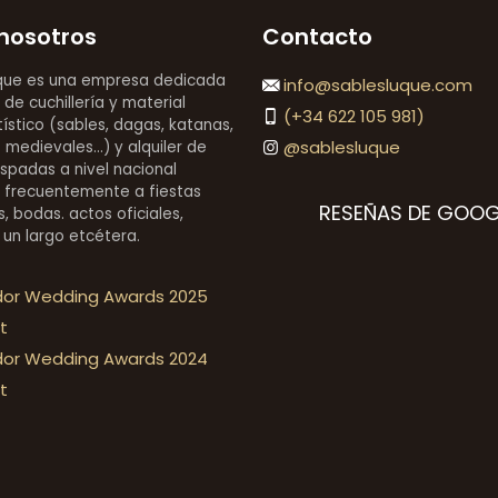
nosotros
Contacto
que es una empresa dedicada
info@sablesluque.com
 de cuchillería y material
(+34 622 105 981)
stico (sables, dagas, katanas,
@sablesluque
medievales...) y alquiler de
espadas a nivel nacional
 frecuentemente a fiestas
RESEÑAS DE GOOG
, bodas. actos oficiales,
 un largo etcétera.