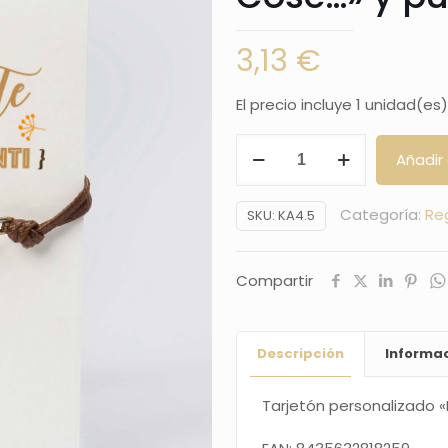
3,13
€
El precio incluye 1 unidad(es)
Tarjetón
Añadir 
personalizado
"Le
Categoría:
Re
SKU:
KA4.5
Cose..."
y
Compartir
pulsera
pluma
cantidad
Descripción
Informac
Tarjetón personalizado 