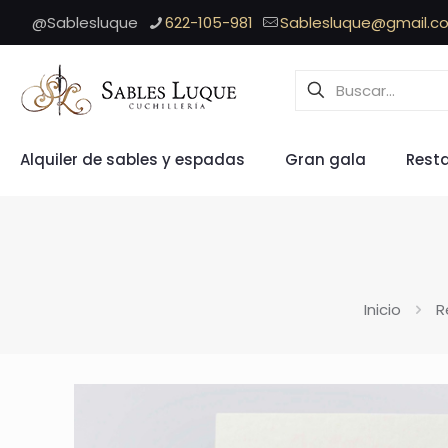
@Sablesluque
622-105-981
Sablesluque@gmail.c
Alquiler de sables y espadas
Gran gala
Rest
Inicio
R