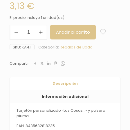
3,13
€
El precio incluye 1 unidad(es)
Tarjetón
Añadir al carrito
personalizado
"Las
Cosas..."
SKU:
KA4.1
Categoría:
Regalos de Boda
y
pulsera
pluma
Compartir
cantidad
Descripción
Información adicional
Tarjetón personalizado «Las Cosas…» y pulsera
pluma
EAN: 8435632818235