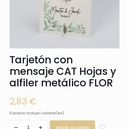
Tarjetón con
mensaje CAT Hojas y
alfiler metálico FLOR
2,83
€
El precio incluye 1 unidad(es)
Tarjetón
Añadir al carrito
con