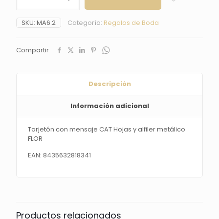
mensaje
CAT
SKU:
MA6.2
Categoría:
Regalos de Boda
Hojas
y
alfiler
Compartir
metálico
FLOR
cantidad
Descripción
Información adicional
Tarjetón con mensaje CAT Hojas y alfiler metálico
FLOR
EAN: 8435632818341
Productos relacionados