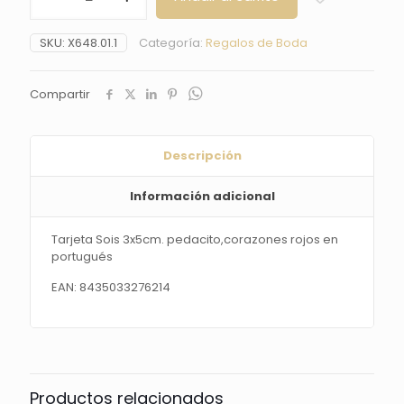
3x5cm.
pedacito,corazones
SKU:
X648.01.1
Categoría:
Regalos de Boda
rojos
en
portugués
Compartir
cantidad
Descripción
Información adicional
Tarjeta Sois 3x5cm. pedacito,corazones rojos en
portugués
EAN: 8435033276214
Productos relacionados