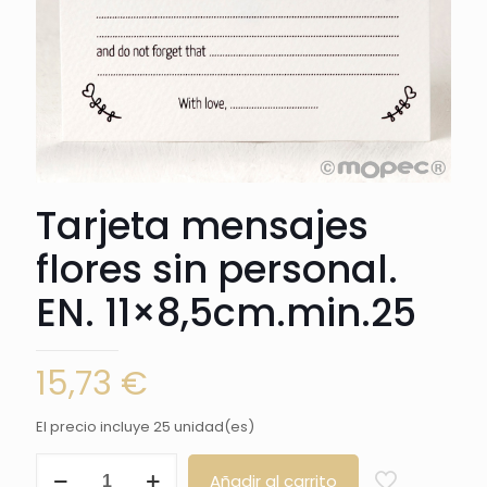
Tarjeta mensajes
flores sin personal.
EN. 11×8,5cm.min.25
15,73
€
El precio incluye 25 unidad(es)
Tarjeta
Añadir al carrito
mensajes