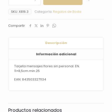
flores
sin
SKU:
X816.3
Categoría:
Regalos de Boda
personal.
EN.
11x8,5cm.min.25
Compartir
cantidad
Descripción
Información adicional
Tarjeta mensajes flores sin personal. EN.
11×8,5cm.min.25
EAN: 8435033271134
Productos relacionados