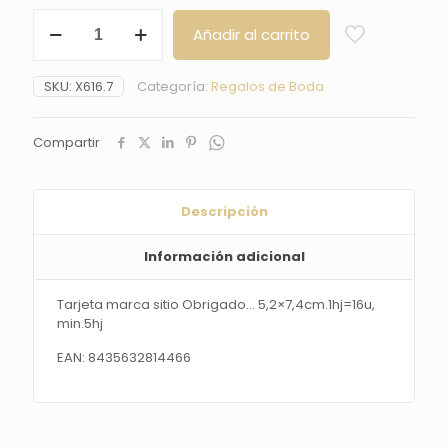
Tarjeta
Añadir al carrito
marca
sitio
Obrigado...
SKU:
X616.7
Categoría:
Regalos de Boda
5,2x7,4cm.1hj=16u,
min.5hj
cantidad
Compartir
Descripción
Información adicional
Tarjeta marca sitio Obrigado… 5,2×7,4cm.1hj=16u,
min.5hj
EAN: 8435632814466