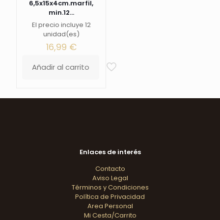
6,5x15x4cm.marfil,
min.12...
El precio incluye 12
unidad(es)
16,99
€
Añadir al carrito
Enlaces de interés
Contacto
Aviso Legal
Términos y Condiciones
Política de Privacidad
Area Personal
Mi Cesta/Carrito