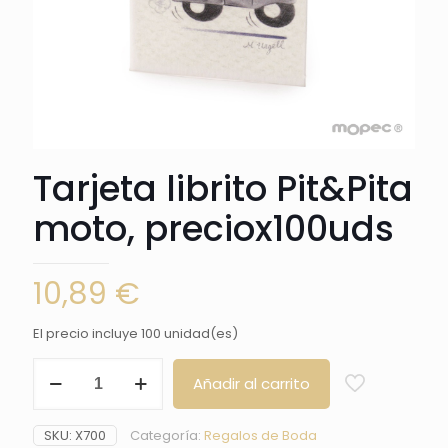
Tarjeta librito Pit&Pita
moto, preciox100uds
10,89
€
El precio incluye 100 unidad(es)
Tarjeta
Añadir al carrito
librito
Pit&Pita
moto,
SKU:
X700
Categoría:
Regalos de Boda
preciox100uds