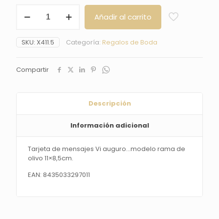
Tarjeta
Añadir al carrito
de
mensajes
Vi
SKU:
X411.5
Categoría:
Regalos de Boda
auguro...modelo
rama
de
Compartir
olivo
11x8,5cm.
cantidad
Descripción
Información adicional
Tarjeta de mensajes Vi auguro…modelo rama de
olivo 11×8,5cm.
EAN: 8435033297011