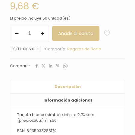
9,68
€
El precio incluye 50 unidad(es)
Tarjeta
Añadir al carrito
blanca
símbolo
infinito
SKU:
X105.01.1
Categoría:
Regalos de Boda
2,7X4cm.
(preciox50u.)min.50
cantidad
Compartir
Descripción
Información adicional
Tarjeta blanca símbolo infinito 2,7X4cm.
(preciox50u.)min.50
EAN: 8435033288170