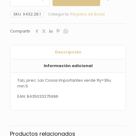
Las
Cosas
SKU:
X432.28.1
Categoría:
Regalos de Boda
Importantes
verde
1hj=36u
Compartir
min.5
cantidad
Descripción
Información adicional
Tarj. prec. Las Cosas Importantes verde 1hj=36u
min.5
EAN: 8435033275996
Productos relacionados