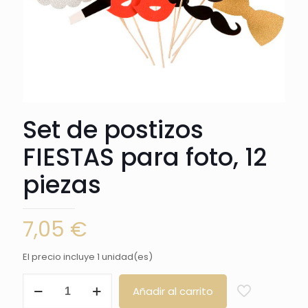
Set de postizos
FIESTAS para foto, 12
piezas
7,05
€
El precio incluye 1 unidad(es)
Set
Añadir al carrito
de
postizos