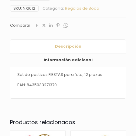
FIESTAS
SKU:
NX1012
Categoría:
Regalos de Boda
para
foto,
12
Compartir
piezas
cantidad
Descripción
Información adicional
Set de postizos FIESTAS para foto, 12 piezas
EAN: 8435033271370
Productos relacionados