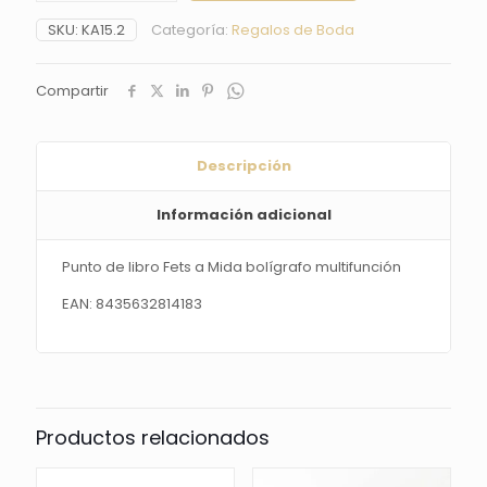
Fets
SKU:
KA15.2
Categoría:
Regalos de Boda
a
Mida
bolígrafo
Compartir
multifunción
cantidad
Descripción
Información adicional
Punto de libro Fets a Mida bolígrafo multifunción
EAN: 8435632814183
Productos relacionados