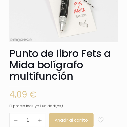
Punto de libro Fets a
Mida bolígrafo
multifunción
4,09
€
El precio incluye 1 unidad(es)
Punto
Añadir al carrito
de
libro