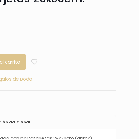
al carrito
galos de Boda
ión adicional
ado con portatarjetas 29x30cm.(aprox)