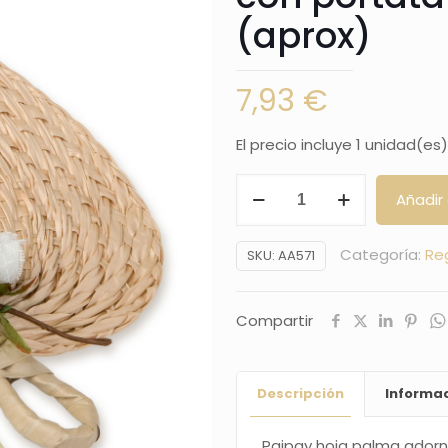
(aprox)
7,93
€
El precio incluye 1 unidad(es)
Paipay
Añadir 
hoja
palma
Categoría:
Re
SKU:
AA571
adornado
con
Compartir
portatarjetas
29x30cm.
(aprox)
Descripción
Informac
cantidad
Paipay hoja palma adorn