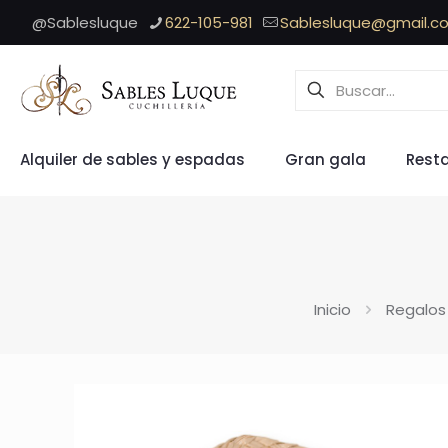
@Sablesluque
622-105-981
Sablesluque@gmail.c
Alquiler de sables y espadas
Gran gala
Rest
Inicio
Regalos