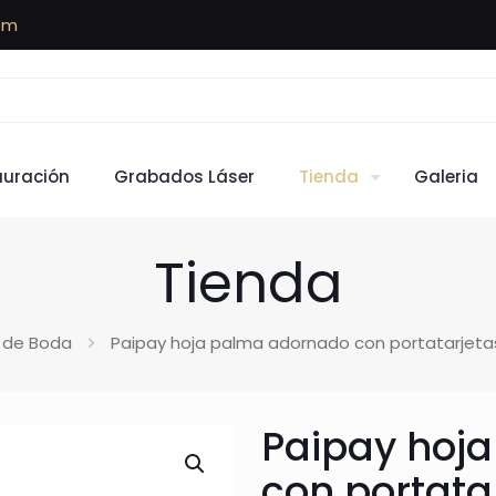
om
auración
Grabados Láser
Tienda
Galeria
Tienda
 de Boda
Paipay hoja palma adornado con portatarjeta
Paipay hoj
con portata