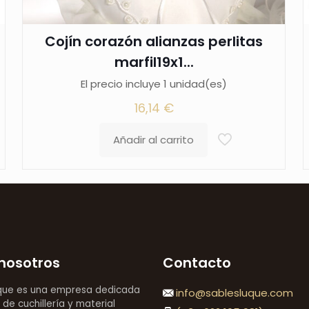
Cojín corazón alianzas perlitas
marfil19x1...
El precio incluye 1 unidad(es)
16,14
€
Añadir al carrito
nosotros
Contacto
que es una empresa dedicada
info@sablesluque.com
 de cuchillería y material