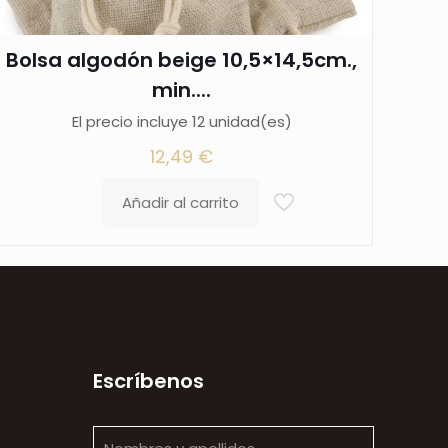
Bolsa algodón beige 10,5×14,5cm.,
min....
El precio incluye 12 unidad(es)
12,49
€
Añadir al carrito
Escríbenos