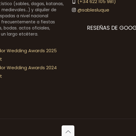
(+34 622 105 981)
stico (sables, dagas, katanas,
@sablesluque
medievales...) y alquiler de
espadas a nivel nacional
 frecuentemente a fiestas
RESEÑAS DE GOOG
, bodas. actos oficiales,
 un largo etcétera.