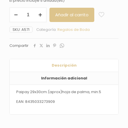
El precio incluye 5 unidad(es)
Paipay
Añadir al carrito
29x30cm.
(aprox)hoja
de
SKU:
A571
Categoría:
Regalos de Boda
palma,
min.5
cantidad
Compartir
Descripción
Información adicional
Paipay 29x30cm.(aprox)hoja de palma, min.5
EAN: 8435033273909