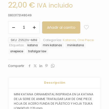
22,00
€
IVA incluido
0803173148049
Mini
Añadir al carrito
Katana
Trafalgar
Law
SKU:
ZS521V-MINI
Categorías:
Katanas
,
One Piece
de
Etiquetas:
katana
mini katanas
minikatana
One
Piece,
onepiece
trafalgar law
réplica
No
oficial
Compartir
cantidad
Descripción
MINI KATANA ORNAMENTAL
INSPIRADA EN LA KATANA
DE LA
SERIE DE ANIME TRAFALGAR LAW DE ONE PIECE
HOJA
DE ACERO FUNDA DE PLÁSTICO Y HOJA TSUKA
LONGITUD 270 mm