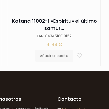
Katana 11002-1 «Espiritu» el último
samur...
EAN: 8434518010152
41,49
€
Añadir al carrito
nosotros
Contacto
que es una empresa dedicada