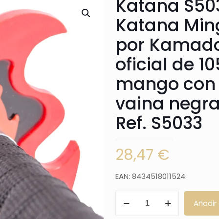
Katana S50
Katana Mi
por Kamado 
oficial de 
mango con 
vaina negra 
Ref. S5033
28,47
€
EAN: 8434518011524
Katana
Añadir 
S5033