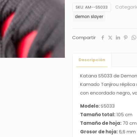
de
Categorí
SKU:
AM--S5033
Demon
demon slayer
Slayer
Katana
Mingshao
Compartir
empuñada
por
Descripción
Kamado
Tanjirou
Katana S5033 de Demon
réplica
Kamado Tanjirou réplica
no
con encordado negro, vai
oficial
de
Modelo:
S5033
105
Tamaño total:
105 cm
cm
Tamaño de hoja:
70 cm
hoja
Grosor de hoja:
6,6 mm