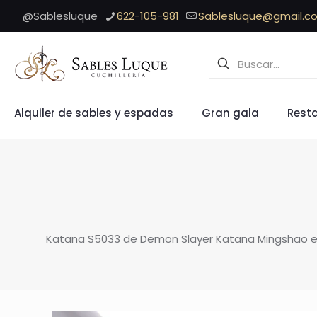
@Sablesluque
622-105-981
Sablesluque@gmail.c
Alquiler de sables y espadas
Gran gala
Rest
Katana S5033 de Demon Slayer Katana Mingshao em