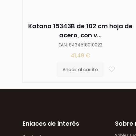
Katana 15343B de 102 cm hoja de
acero, con v...
EAN: 8434518010022
41,49
€
Añadir al carrito
Enlaces de interés
Sobre 
Sables Lu