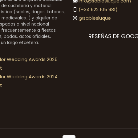
info@sablesluque.com
 de cuchillería y material
(+34 622 105 981)
stico (sables, dagas, katanas,
@sablesluque
medievales...) y alquiler de
espadas a nivel nacional
 frecuentemente a fiestas
RESEÑAS DE GOOG
, bodas. actos oficiales,
 un largo etcétera.