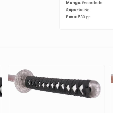
de
Mango:
Encordado
bambú,
Soporte:
No
mango
Peso:
530 gr.
con
encordado
negro,
vaina
negra
con
detalles
en
gris.
Ref.
S5033
cantidad