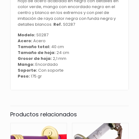
de
hoja de acero acabada en negro con detalles en
acero
color verde, mango con encordado negro en el
acabada
centro y blanco en los extremos y con piel de
en
imitación de raya color negra con funda negra y
negro
detalles blancos.
Ref.
S0287
con
Modelo:
S0287
detalles
Acero:
Acero
en
Tamaño total:
40 cm
color
Tamaño de hoja:
24 cm
verde,
Grosor de hoja:
2,1 mm
mango
Mango:
Encordado
con
Soporte:
Con soporte
encordado
Peso:
175 gr
negro
en
el
centro
y
blanco
en
Productos relacionados
los
extremos
y
con