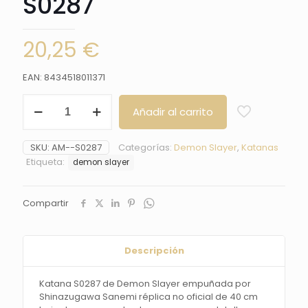
S0287
20,25
€
EAN: 8434518011371
Katana
Añadir al carrito
S0287
de
Demon
SKU:
AM--S0287
Categorías:
Demon Slayer
,
Katanas
Slayer
Etiqueta:
demon slayer
empuñada
por
Shinazugawa
Compartir
Sanemi
réplica
no
oficial
Descripción
de
40
cm
Katana S0287 de Demon Slayer empuñada por
hoja
Shinazugawa Sanemi réplica no oficial de 40 cm