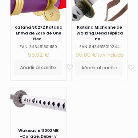
piel
de
imitación
de
raya
Katana S0272 Katana
Katana Michonne de
color
Enma de Zoro de One
Walking Dead réplica
negra
Piec...
no ...
con
EAN: 8434518011180
EAN: 8434518010244
funda
56,92
€
65,00
€
IVA incluido
negra
y
Añadir al carrito
detalles
Añadir al carrito
blancos.
Ref.
S0287
cantidad
Wakisashi 11002MB
«Corage, Deber y