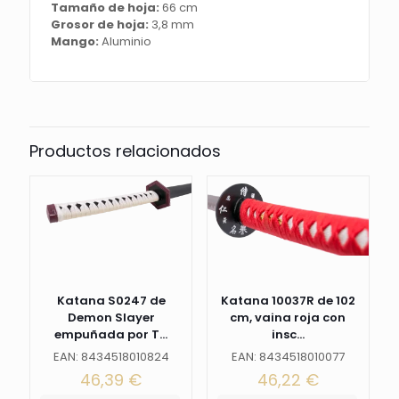
Tamaño de hoja:
66 cm
hechos
Grosor de hoja:
3,8 mm
en
Mango:
Aluminio
aluminio.
Ref.
S0277W
cantidad
Productos relacionados
Katana S0247 de
Katana 10037R de 102
Demon Slayer
cm, vaina roja con
empuñada por T...
insc...
EAN: 8434518010824
EAN: 8434518010077
46,39
€
46,22
€