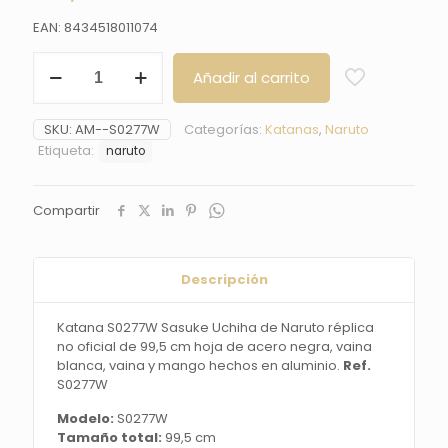
EAN: 8434518011074
Katana
Añadir al carrito
S0277W
Sasuke
Uchiha
SKU:
AM--S0277W
Categorías:
Katanas
,
Naruto
de
Etiqueta:
naruto
Naruto
réplica
no
Compartir
oficial
de
99,5
cm
Descripción
hoja
de
acero
Katana S0277W Sasuke Uchiha de Naruto réplica
negra,
no oficial de 99,5 cm hoja de acero negra, vaina
vaina
blanca, vaina y mango hechos en aluminio.
Ref.
blanca,
S0277W
vaina
Modelo:
S0277W
y
Tamaño total:
99,5 cm
mango