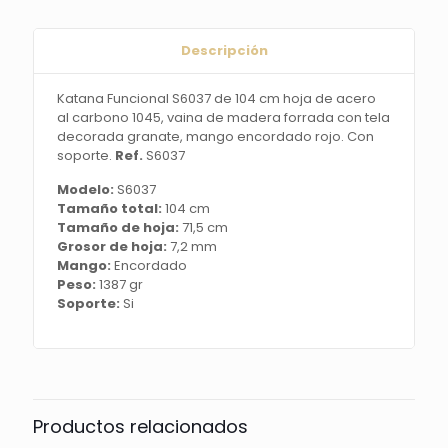
acero
al
carbono
Descripción
1045,
vaina
Katana Funcional S6037 de 104 cm hoja de acero
de
al carbono 1045, vaina de madera forrada con tela
madera
decorada granate, mango encordado rojo. Con
forrada
soporte.
Ref.
S6037
con
tela
Modelo:
S6037
decorada
Tamaño total:
104 cm
granate,
Tamaño de hoja:
71,5 cm
mango
Grosor de hoja:
7,2 mm
encordado
Mango:
Encordado
rojo.
Peso:
1387 gr
Con
Soporte:
Si
soporte.
Ref.
S6037
cantidad
Productos relacionados