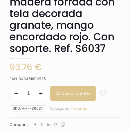
madera forrada con
tela decorada
granate, mango
encordado rojo. Con
soporte. Ref. S6037
93,76
€
EAN: 8434518012125
Katana
Añadir al carrito
Funcional
S6037
de
SKU:
AM--S6037
Categoría:
Katanas
104
cm
hoja
Compartir
de