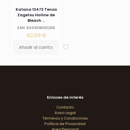
Katana 13473 Tensa
Zagetsu Hollow de
Bleach ...
EAN: 8434518010268
40,59
€
Añadir al carrito
Enlaces de interés
Contacto
Aviso Legal
Términos y Condiciones
Política de Privacidad
Area Personal