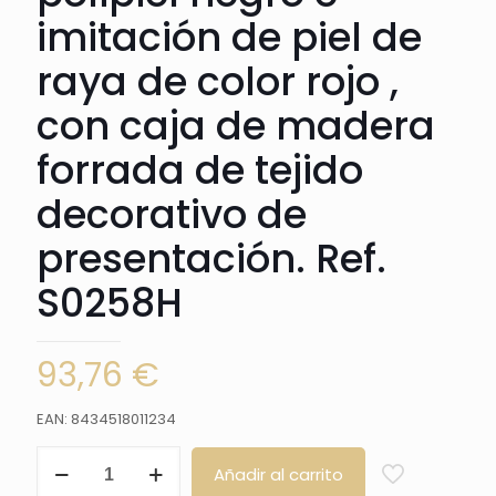
imitación de piel de
raya de color rojo ,
con caja de madera
forrada de tejido
decorativo de
presentación. Ref.
S0258H
93,76
€
EAN: 8434518011234
Katana
Añadir al carrito
Funcional