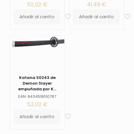
52,02
€
41,49
€
rojo
,
Añadir al carrito
Añadir al carrito
con
caja
de
madera
forrada
de
tejido
decorativo
de
presentación.
Ref.
Katana S0243 de
S0258H
Demon Slayer
cantidad
empuñada por K...
EAN: 8434518010787
52,02
€
Añadir al carrito