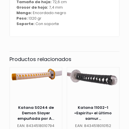
Tamaño de hoja:
72,6 cm
en
Grosor de hoja:
7,4 mm
negro,
Mango:
Encordado negro
con
Peso:
1320 gr
vaina
Soporte:
Con soporte
negra
con
engarces
en
color
gris,
mango
Productos relacionados
con
encordado
de
polipiel
negro
e
imitación
de
piel
Katana S0244 de
Katana 11002-1
de
Demon Slayer
«Espiritu» el último
raya
empuñada por A...
samur...
de
EAN: 8434518010794
EAN: 8434518010152
color