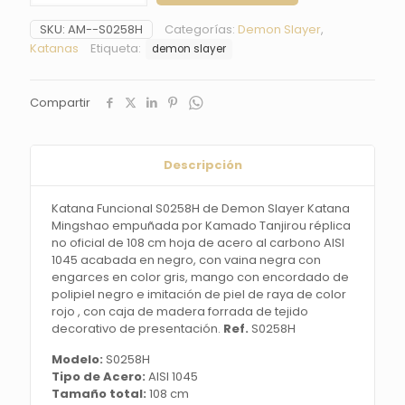
S0258H
de
SKU:
AM--S0258H
Categorías:
Demon Slayer
,
Demon
Katanas
Etiqueta:
demon slayer
Slayer
Katana
Mingshao
Compartir
empuñada
por
Kamado
Tanjirou
Descripción
réplica
no
oficial
Katana Funcional S0258H de Demon Slayer Katana
de
Mingshao empuñada por Kamado Tanjirou réplica
108
no oficial de 108 cm hoja de acero al carbono AISI
cm
1045 acabada en negro, con vaina negra con
hoja
engarces en color gris, mango con encordado de
de
polipiel negro e imitación de piel de raya de color
acero
rojo , con caja de madera forrada de tejido
al
decorativo de presentación.
Ref.
S0258H
carbono
Modelo:
S0258H
AISI
Tipo de Acero:
AISI 1045
1045
Tamaño total:
108 cm
acabada