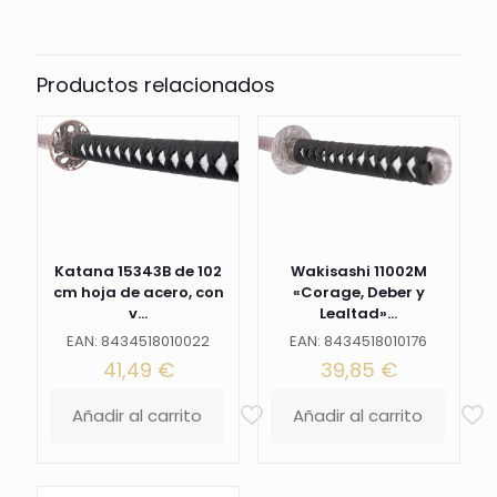
naranja,
mango
con
encordado
Productos relacionados
blanco
e
imitación
de
piel
de
raya
de
color
Katana 15343B de 102
Wakisashi 11002M
naranja
cm hoja de acero, con
«Corage, Deber y
,
v...
Lealtad»...
con
EAN: 8434518010022
EAN: 8434518010176
caja
41,49
€
39,85
€
de
madera
Añadir al carrito
Añadir al carrito
forrada
de
tejido
decorativo