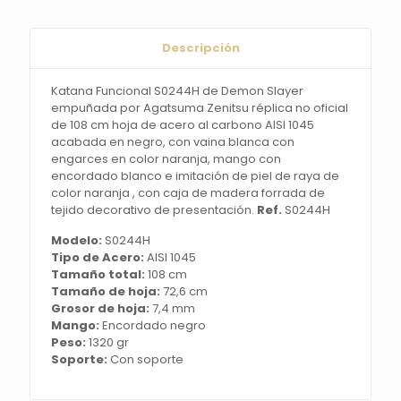
Zenitsu
réplica
no
Descripción
oficial
de
108
Katana Funcional S0244H de Demon Slayer
cm
empuñada por Agatsuma Zenitsu réplica no oficial
hoja
de 108 cm hoja de acero al carbono AISI 1045
de
acabada en negro, con vaina blanca con
acero
engarces en color naranja, mango con
al
encordado blanco e imitación de piel de raya de
carbono
color naranja , con caja de madera forrada de
AISI
tejido decorativo de presentación.
Ref.
S0244H
1045
Modelo:
S0244H
acabada
Tipo de Acero:
AISI 1045
en
Tamaño total:
108 cm
negro,
Tamaño de hoja:
72,6 cm
con
Grosor de hoja:
7,4 mm
vaina
Mango:
Encordado negro
blanca
Peso:
1320 gr
con
Soporte:
Con soporte
engarces
en
color