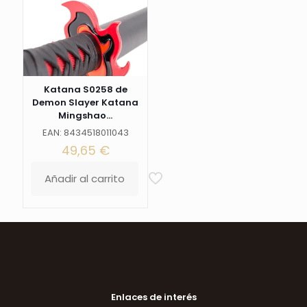
de
presentación.
Ref.
S0244H
cantidad
Katana S0258 de
Demon Slayer Katana
Mingshao...
EAN: 8434518011043
49,65
€
Añadir al carrito
Enlaces de interés