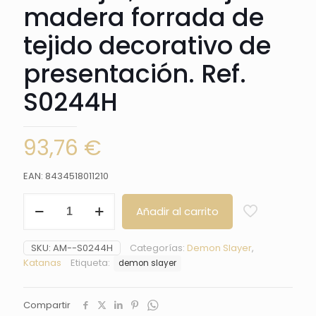
madera forrada de
tejido decorativo de
presentación. Ref.
S0244H
93,76
€
EAN: 8434518011210
Katana
Añadir al carrito
Funcional
S0244H
de
SKU:
AM--S0244H
Categorías:
Demon Slayer
,
Demon
Katanas
Etiqueta:
demon slayer
Slayer
empuñada
por
Compartir
Agatsuma