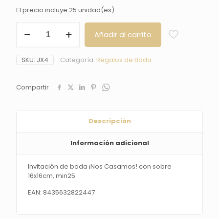
El precio incluye 25 unidad(es)
Invitación
Añadir al carrito
de
boda
¡Nos
SKU:
JX4
Categoría:
Regalos de Boda
Casamos!
con
sobre
Compartir
16x16cm,
min25
cantidad
Descripción
Información adicional
Invitación de boda ¡Nos Casamos! con sobre
16x16cm, min25
EAN: 8435632822447