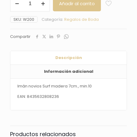
Añadir al carrito
novios
Surf
madera
SKU:
W200
Categoría:
Regalos de Boda
7cm.,
min.10
cantidad
Compartir
Descripción
Información adicional
Imán novios Surf madera 7cm., min.10
EAN: 8435632808236
Productos relacionados