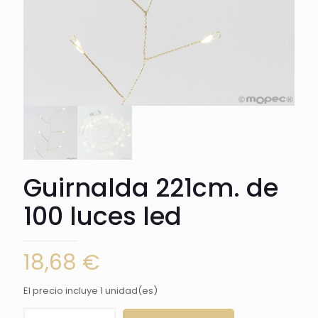
Guirnalda 221cm. de
100 luces led
18,68
€
El precio incluye 1 unidad(es)
Guirnalda