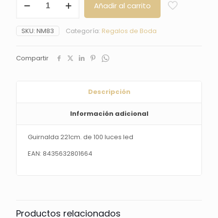
Añadir al carrito
221cm.
de
100
SKU:
NM83
Categoría:
Regalos de Boda
luces
led
cantidad
Compartir
Descripción
Información adicional
Guirnalda 221cm. de 100 luces led
EAN: 8435632801664
Productos relacionados