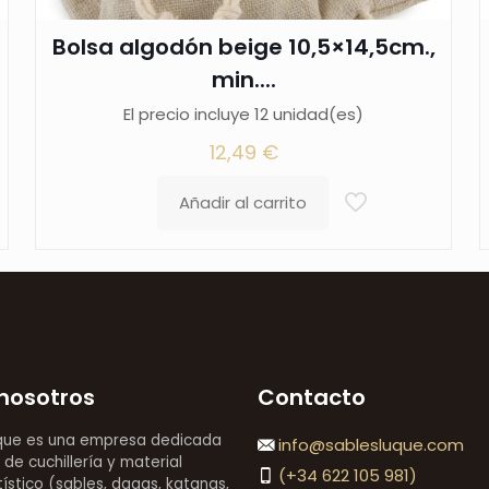
Bolsa algodón beige 10,5×14,5cm.,
min....
El precio incluye 12 unidad(es)
12,49
€
Añadir al carrito
nosotros
Contacto
que es una empresa dedicada
info@sablesluque.com
 de cuchillería y material
(+34 622 105 981)
stico (sables, dagas, katanas,