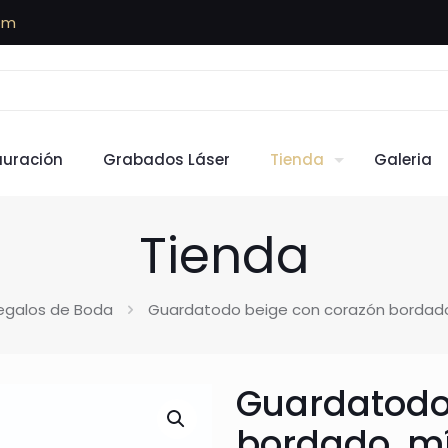
om
auración
Grabados Láser
Tienda
Galeria
Tienda
egalos de Boda
Guardatodo beige con corazón bordado
Guardatodo
bordado, m