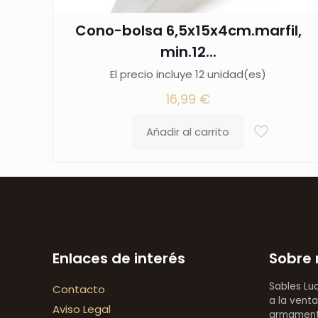
Cono-bolsa 6,5x15x4cm.marfil,
min.12...
El precio incluye 12 unidad(es)
16,99
€
Añadir al carrito
Enlaces de interés
Sobre 
Sables Lu
Contacto
a la venta
Aviso Legal
armamentí