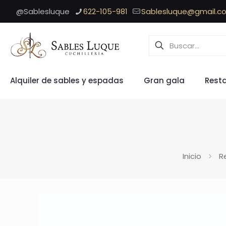
@Sablesluque
622-105-981
Sablesluque@gmail.c
Alquiler de sables y espadas
Gran gala
Rest
Inicio
R