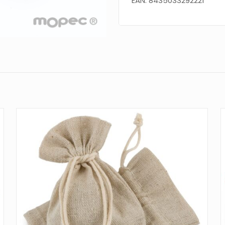
EAN: 8435033292221