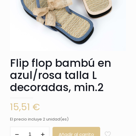
Flip flop bambú en
azul/rosa talla L
decoradas, min.2
15,51
€
El precio incluye 2 unidad(es)
Flip
Añadir al carrito
flop