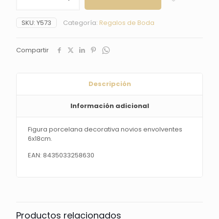
decorativa
novios
SKU:
Y573
Categoría:
Regalos de Boda
envolventes
6x18cm.
cantidad
Compartir
Descripción
Información adicional
Figura porcelana decorativa novios envolventes
6x18cm.
EAN: 8435033258630
Productos relacionados