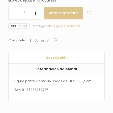
El precio incluye 1 unidad(es)
Figura
Añadir al carrito
pastel
Pop&Fun
Bodas
SKU:
Y500
Categoría:
Regalos de Boda
de
Oro
16x16,5cm
Compartir
cantidad
Descripción
Información adicional
Figura pastel Pop&Fun Bodas de Oro 16×16,5cm
EAN: 8435033258777