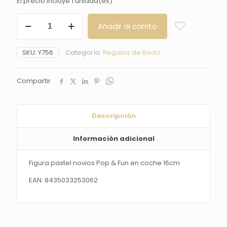
El precio incluye 1 unidad(es)
Figura
Añadir al carrito
pastel
novios
Pop
SKU:
Y756
Categoría:
Regalos de Boda
&
Fun
en
Compartir
coche
16cm
cantidad
Descripción
Información adicional
Figura pastel novios Pop & Fun en coche 16cm
EAN: 8435033253062