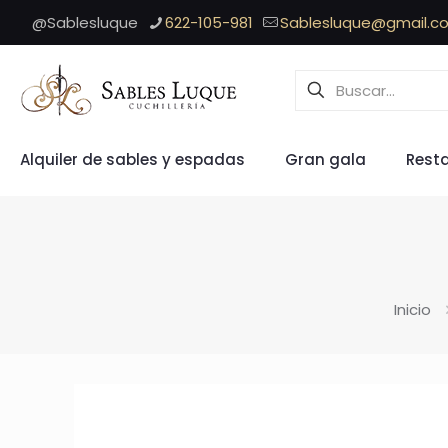
@Sablesluque
622-105-981
Sablesluque@gmail.c
Alquiler de sables y espadas
Gran gala
Rest
Inicio