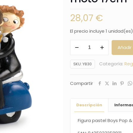
28,07
€
El precio incluye 1 unidad(es)
Figura
Añadir 
pastel
Boys
Categoría:
Reg
SKU:
Y830
Pop
&
Compartir
Fun
en
moto
Descripción
Informac
17cm
cantidad
Figura pastel Boys Pop 