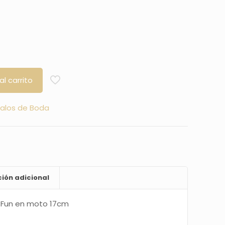
al carrito
alos de Boda
ión adicional
& Fun en moto 17cm