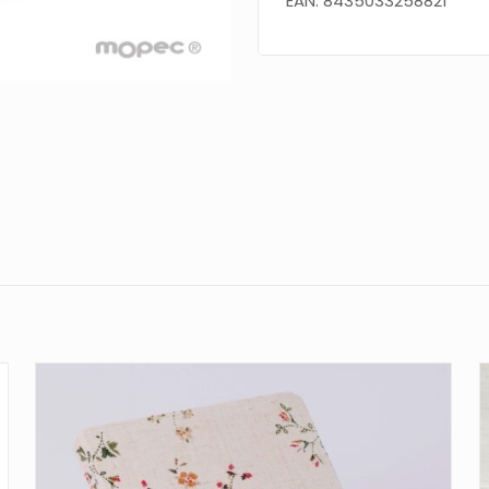
EAN: 8435033258821