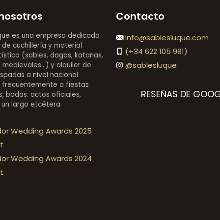
nosotros
Contacto
que es una empresa dedicada
info@sablesluque.com
 de cuchillería y material
(+34 622 105 981)
stico (sables, dagas, katanas,
@sablesluque
medievales...) y alquiler de
espadas a nivel nacional
 frecuentemente a fiestas
RESEÑAS DE GOOG
, bodas. actos oficiales,
 un largo etcétera.